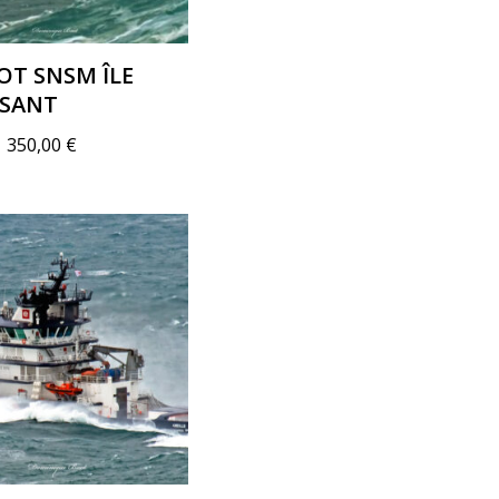
OT SNSM ÎLE
SSANT
–
350,00
€