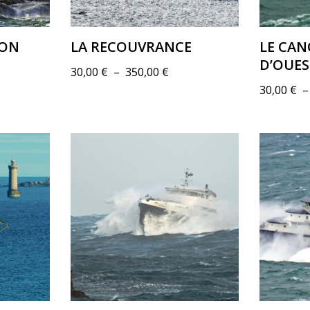
BON
LA RECOUVRANCE
LE CAN
D’OUE
30,00
€
–
350,00
€
30,00
€