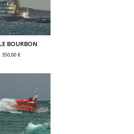
LLE BOURBON
–
350,00
€