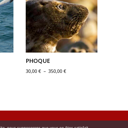
PHOQUE
30,00
€
–
350,00
€
 site, nous supposerons que vous en êtes satisfait.