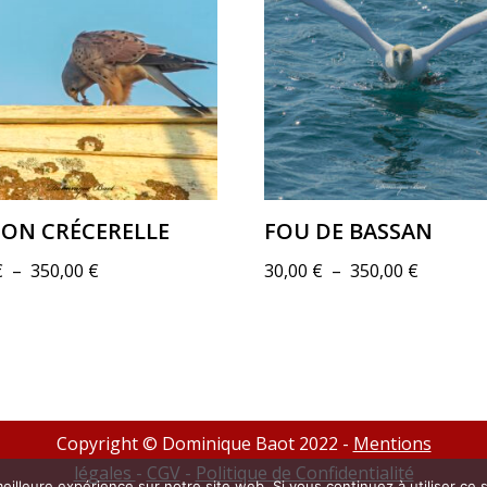
ON CRÉCERELLE
FOU DE BASSAN
€
–
350,00
€
30,00
€
–
350,00
€
Copyright © Dominique Baot 2022 -
Mentions
légales
-
CGV
-
Politique de Confidentialité
eilleure expérience sur notre site web. Si vous continuez à utiliser ce