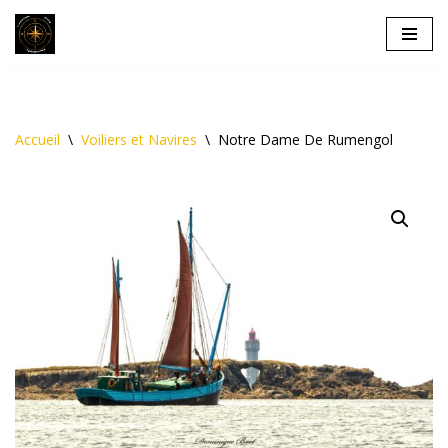
Aller
au
contenu
Accueil
\
Voiliers et Navires
\
Notre Dame De Rumengol