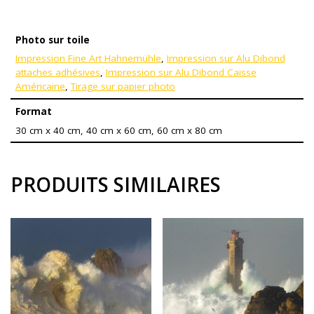
Photo sur toile
Impression Fine Art Hahnemühle
,
Impression sur Alu Dibond
attaches adhésives
,
Impression sur Alu Dibond Caisse
Américaine
,
Tirage sur papier photo
Format
30 cm x 40 cm, 40 cm x 60 cm, 60 cm x 80 cm
PRODUITS SIMILAIRES