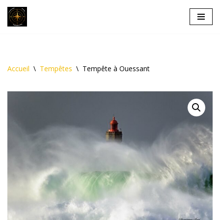
Aller
au
contenu
Accueil
\
Tempêtes
\
Tempête à Ouessant