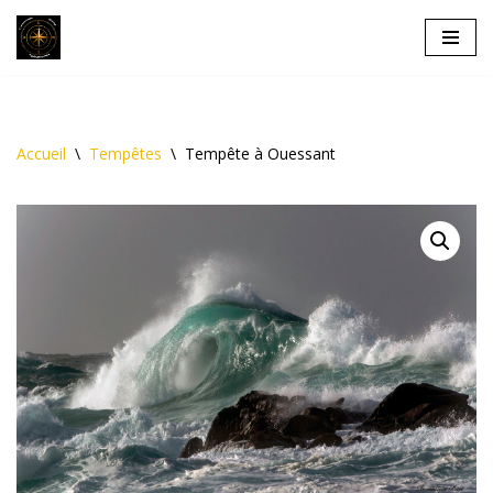
Aller
au
contenu
Accueil
\
Tempêtes
\
Tempête à Ouessant